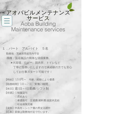
アオバビルメンテナンス
サービス
Aoba Building
Maintenance services
１．パート アルバイト ５名
勤務地：茨城県常総市内守谷
職種：
温浴施設の簡単な清掃業務。
➤大浴場、ロビー、脱衣所、トイレなど
丁寧に
指導いたしますので未経験の方でも安心
​
して
お仕事スタート可能です！
1,05
0円～
【
時給】
年齢、経験により優遇
5:00～7:30
実働2.5時間
【勤務時間】
週3日～4日勤務/シフト制
【休日】
​ 【待遇】◇制服貸与
◇昇給あり
◇車通勤可 交通費(燃料費)規定
内支給
◇社会保険完備
【資格】中
高年～シニア層の男女活躍中
【応募】面接
は勤務地付
近で行います。