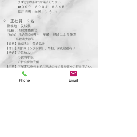
まずはお気軽にお電話ください。
☎
０９０－８００４－８
３４５
採用担当
：向後 (こうご)
２．
正社員 ２名
勤務地：茨城県
職種：清掃業務担当
月給250,000円～ 年齢、経験により優遇
【給与】
経験者大歓迎
【資格】18歳以上、普通免許
【休日】4週6休（シフト制）、早朝、深夜勤務有り
​ 【待遇】◇昇給あり
◇賞与年2回
◇社会保険完備
【応募】下記電話番号までご連絡のうえ履歴書をご持参下さい
。
☎
０９０－５０１９－１２１６
採用
担当
：楢原（ならはら）
Phone
Email